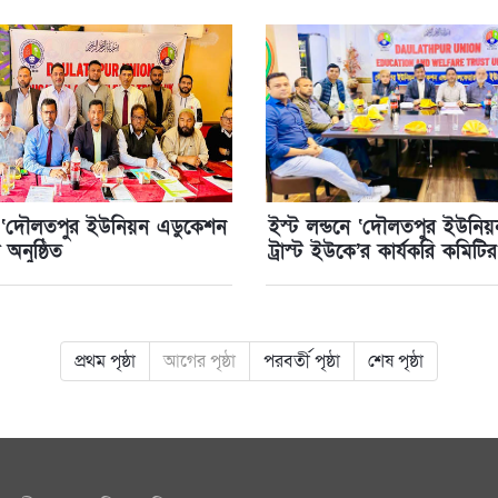
নে ‘দৌলতপুর ইউনিয়ন এডুকেশন
ইস্ট লন্ডনে ‘দৌলতপুর ইউনি
া অনুষ্ঠিত
ট্রাস্ট ইউকে’র কার্যকরি কমিটি
প্রথম পৃষ্ঠা
আগের পৃষ্ঠা
পরবর্তী পৃষ্ঠা
শেষ পৃষ্ঠা