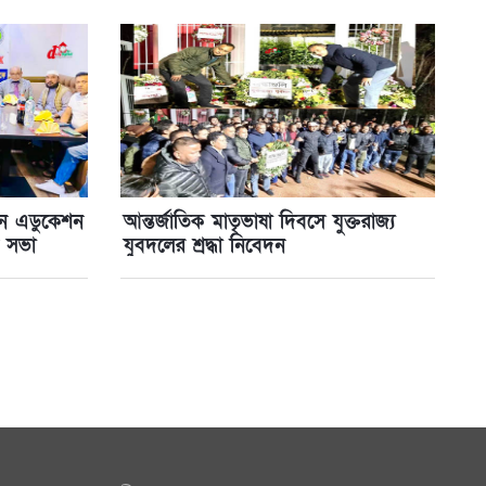
য়ন এডুকেশন
আন্তর্জাতিক মাতৃভাষা দিবসে যুক্তরাজ্য
র সভা
যুবদলের শ্রদ্ধা নিবেদন