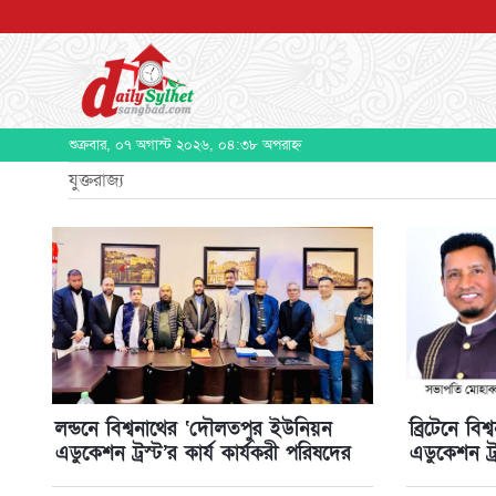
শুক্রবার, ০৭ অগাস্ট ২০২৬, ০৪:৩৮ অপরাহ্ন
যুক্তরাজ্য
লন্ডনে বিশ্বনাথের ‘দৌলতপুর ইউনিয়ন
ব্রিটেনে ব
এডুকেশন ট্রস্ট’র কার্য কার্যকরী পরিষদের
এডুকেশন ট্
সভা অনুষ্টিত