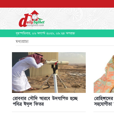
বৃহস্পতিবার, ০৬ অগাস্ট ২০২৬, ০৯:২৪ অপরাহ্ন
মধ্যপ্রাচ্য
রোববার সৌদি আরবে উদযাপিত হচ্ছে
রোহিঙ্গাদ
পবিত্র ঈদুল ফিতর
সহযোগীতা চা