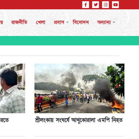
ীয়
রাজনীতি
খেলা
প্রবাস
বিনোদন
অন্যান্য
ারতে
শ্রীলংকায় সংঘর্ষে আথুকোরালা এমপি নিহত