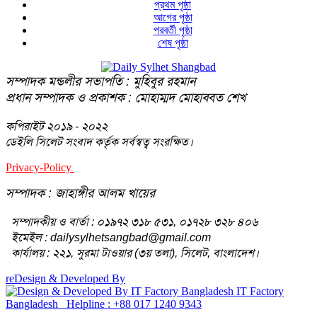
প্রথম পৃষ্ঠা
আগের পৃষ্ঠা
পরবর্তী পৃষ্ঠা
শেষ পৃষ্ঠা
সম্পাদক মন্ডলীর সভাপতি : মুহিবুর রহমান
প্রধান সম্পাদক ও প্রকাশক : মোহাম্মদ মোহাব্বত শেখ
কপিরাইট
২০১৯ - ২০২২
ডেইলি সিলেট সংবাদ কর্তৃক সর্বস্বত্ব সংরক্ষিত।
Privacy-Policy
Terms-Of-Service
সম্পাদক : জাহাঙ্গীর আলম খায়ের
সম্পাদকীয় ও বার্তা : ০১৯৭২ ৩১৮ ৫৩১, ০১৭২৮ ৩২৮ ৪০৬
ইমেইল : dailysylhetsangbad@gmail.com
কার্যালয় : ২২১, সুরমা টাওয়ার (৩য় তলা), সিলেট, বাংলাদেশ।
reDesign & Developed By
IT Factory
Bangladesh
Helpline : +88 017 1240 9343