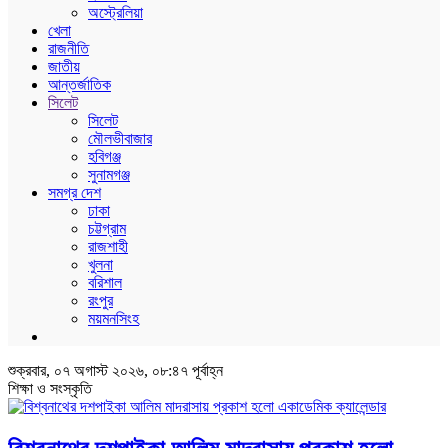
অস্ট্রেলিয়া
খেলা
রাজনীতি
জাতীয়
আন্তর্জাতিক
সিলেট
সিলেট
মৌলভীবাজার
হবিগঞ্জ
সুনামগঞ্জ
সমগ্র দেশ
ঢাকা
চট্টগ্রাম
রাজশাহী
খুলনা
বরিশাল
রংপুর
ময়মনসিংহ
শুক্রবার, ০৭ অগাস্ট ২০২৬, ০৮:৪৭ পূর্বাহ্ন
শিক্ষা ও সংস্কৃতি