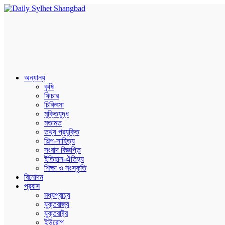
অন্যান্য
কৃষি
ফিচার
চিকিৎসা
মুক্তিযুদ্ধ
মতামত
তথ্য প্রযুক্তি
শিল্প-সাহিত্য
সংবাদ বিজ্ঞপ্তি
ইতিহাস-ঐতিহ্য
শিক্ষা ও সংস্কৃতি
বিনোদন
প্রবাস
মধ্যপ্রাচ্য
যুক্তরাজ্য
যুক্তরাষ্ট্র
ইউরোপ