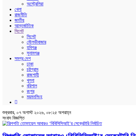
অস্ট্রেলিয়া
খেলা
রাজনীতি
জাতীয়
আন্তর্জাতিক
সিলেট
সিলেট
মৌলভীবাজার
হবিগঞ্জ
সুনামগঞ্জ
সমগ্র দেশ
ঢাকা
চট্টগ্রাম
রাজশাহী
খুলনা
বরিশাল
রংপুর
ময়মনসিংহ
শুক্রবার, ০৭ অগাস্ট ২০২৬, ০৮:২৫ অপরাহ্ন
সংবাদ বিজ্ঞপ্তি