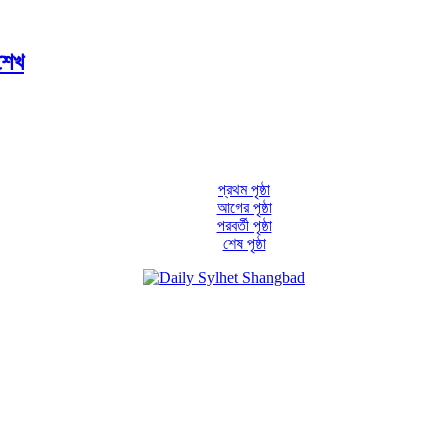
শেখ
প্রথম পৃষ্ঠা
আগের পৃষ্ঠা
পরবর্তী পৃষ্ঠা
শেষ পৃষ্ঠা