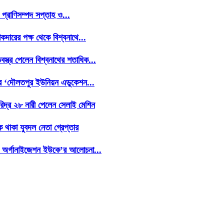
 প্রাণিসম্পদ সপ্তাহ ও...
িকদারের পক্ষ থেকে বিশ্বনাথে...
স্ত্র পেলেন বিশ্বনাথের শতাধিক...
থের ‘দৌলতপুর ইউনিয়ন এডুকেশন...
রিদ্র ২৮ নারী পেলেন সেলাই মেশিন
 থাকা যুবদল নেতা গ্রেপ্তার
্টস অর্গানাইজেশন ইউকে’র আলোচনা...