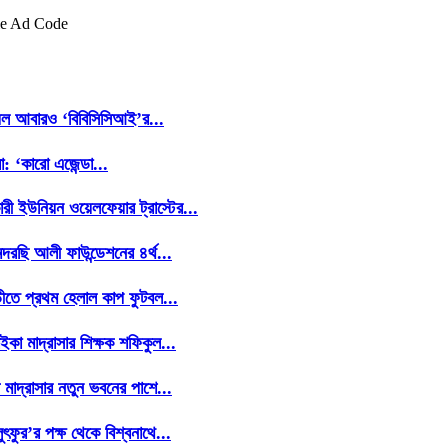
le Ad Code
েল আবারও ‘বিবিসিসিআই’র...
া: ‘কারো এজেন্ডা...
ারী ইউনিয়ন ওয়েলফেয়ার ট্রাস্টের...
মদরছি আলী ফাউন্ডেশনের ৪র্থ...
্ডীতে প্রথম হেলাল কাপ ফুটবল...
ইকা মাদ্রাসার শিক্ষক শফিকুল...
ী মাদ্রাসার নতুন ভবনের পাশে...
লুৎফুর’র পক্ষ থেকে বিশ্বনাথে...