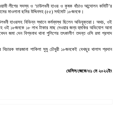
মী লীগের সদস্য ও ‘চাউলধনী হাওর ও কৃষক বাঁচাও আন্দোলন কমিটি’র
্রামের মাওলানা ছমির উদ্দিনসহ (৫৫) সর্বমোট ১৮জনকে।
উলধনী হাওরসহ বিভিন্ন স্থানে কর্মব্যস্থ ছিলেন অভিযুক্তরা। অথচ, ওই
সপ্তাহে ওই ১৮জনকে ১৮ লাখ টাকার মাছ দেওয়ার জন্য হুমকির অভিযোগ আনা
ন জমা দেন বিশ্বনাথ থানা পুলিশের তৎকালীণ তদন্ত ওসি রমা প্রসাদ
 বিচারক ফারজানা শাকিলা সুমু চৌধুরী ১৮জনকেই বেখছুর খালাস প্রদান
ডেসিস/জেকে/৩১ মে ২০২২ইং