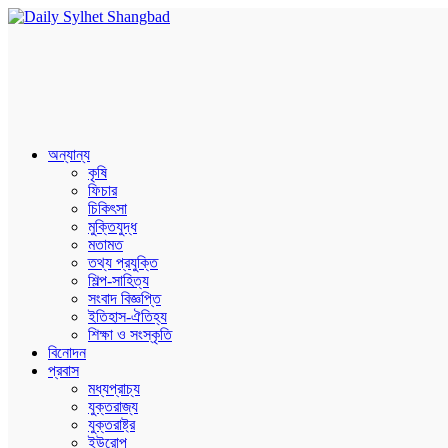
অন্যান্য
কৃষি
ফিচার
চিকিৎসা
মুক্তিযুদ্ধ
মতামত
তথ্য প্রযুক্তি
শিল্প-সাহিত্য
সংবাদ বিজ্ঞপ্তি
ইতিহাস-ঐতিহ্য
শিক্ষা ও সংস্কৃতি
বিনোদন
প্রবাস
মধ্যপ্রাচ্য
যুক্তরাজ্য
যুক্তরাষ্ট্র
ইউরোপ