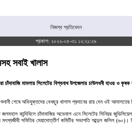
নিজস্ব প্রতিবেদন
প্রকাশ: ২০২২-০৫-৩১ ১২:২১:২৯
ামসহ সবাই খালাস
করা চাঁদাবাজি মামলায় সিলেটের বিশ্বনাথ উপজেলার চাউলধনী হাওর ও কৃ
শুনানী শেষে অভিযুক্তদের বেখছুর খালাস প্রদানের রায় দেন ওই আদালতের ব
জলমহাল কান্দিবিলে চাঁদাবাজির অভেযাগ এনে সিলেটের সিনিয়র জুডিসিয়ে
যজীবী সমিতির মেয়াদোত্তীর্ণ কমিটির সভাপতি আব্দুল জলিল (৬০)। তিন