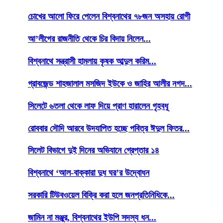
চোখের আলো ফিরে পেলেন বিশ্বনাথের ৭৮জন অসহায় রোগী
আ’লীগের রাজনীতি থেকে চির বিদায় নিলেন...
বিশ্বনাথে সন্ত্রাসী হামলায় কৃষক আব্দুল করিম...
গ্রাবজেন্ড শাহজালাল মসজিদ ইউকে ও জাহির আলীর নগদ...
সিলেটে ৬তলা থেকে লাফ দিয়ে প্রাণ হারালেন গৃহবধূ
রোববার সৌদি আরবে উদযাপিত হচ্ছে পবিত্র ঈদুল ফিতর...
সিলেট বিভাগে দুই দিনের অভিযানে গ্রেপ্তার ১৪
বিশ্বনাথে ‘আল-বাক্কারা দুধ ঘর’র উদ্বোধন
সরকারি টিউবওয়েল বিক্রি করা হলে জনপ্রতিনিধিকে...
জামিন না মঞ্জুর, বিশ্বনাথের ইউপি সদস্য ধন...