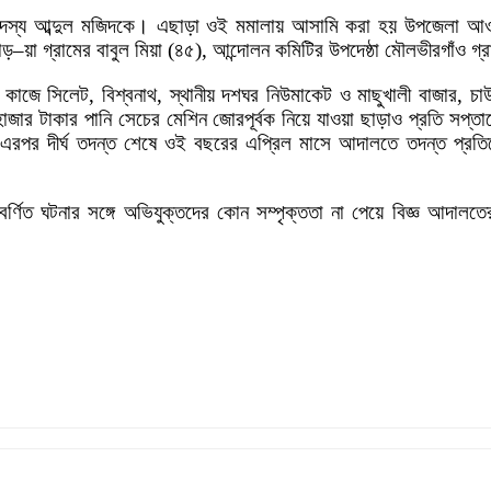
সদস্য আব্দুল মজিদকে। এছাড়া ওই মমালায় আসামি করা হয় উপজেলা আওয়া
–য়া গ্রামের বাবুল মিয়া (৪৫), আন্দোলন কমিটির উপদেষ্ঠা মৌলভীরগাঁও গ
কাজে সিলেট, বিশ্বনাথ, স্থানীয় দশঘর নিউমাকেট ও মাছুখালী বাজার, চা
৪৫ হাজার টাকার পানি সেচের মেশিন জোরপূর্বক নিয়ে যাওয়া ছাড়াও প্রতি 
র দীর্ঘ তদন্ত শেষে ওই বছরের এপ্রিল মাসে আদালতে তদন্ত প্রতিবেদ
ণিত ঘটনার সঙ্গে অভিযুক্তদের কোন সম্পৃক্ততা না পেয়ে বিজ্ঞ আদালতের