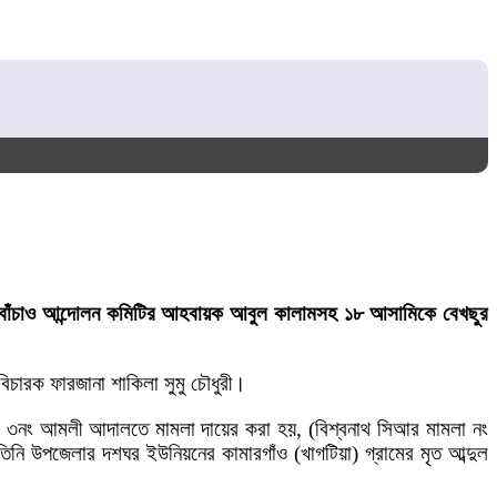
ষক বাঁচাও আন্দোলন কমিটির আহবায়ক আবুল কালামসহ ১৮ আসামিকে বেখছুর
িচারক ফারজানা শাকিলা সুমু চৌধুরী।
ল ৩নং আমলী আদালতে মামলা দায়ের করা হয়, (বিশ্বনাথ সিআর মামলা নং
ি উপজেলার দশঘর ইউনিয়নের কামারগাঁও (খাগটিয়া) গ্রামের মৃত আব্দুল