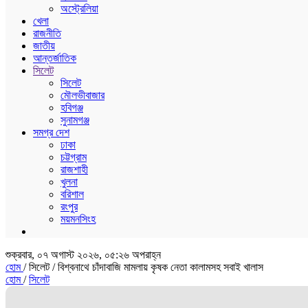
অস্ট্রেলিয়া
খেলা
রাজনীতি
জাতীয়
আন্তর্জাতিক
সিলেট
সিলেট
মৌলভীবাজার
হবিগঞ্জ
সুনামগঞ্জ
সমগ্র দেশ
ঢাকা
চট্টগ্রাম
রাজশাহী
খুলনা
বরিশাল
রংপুর
ময়মনসিংহ
শুক্রবার, ০৭ অগাস্ট ২০২৬, ০৫:২৬ অপরাহ্ন
হোম
/ সিলেট /
বিশ্বনাথে চাঁদাবাজি মামলায় কৃষক নেতা কালামসহ সবাই খালাস
হোম
/
সিলেট