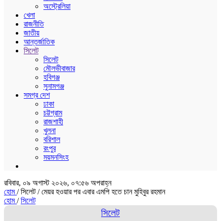
অস্ট্রেলিয়া
খেলা
রাজনীতি
জাতীয়
আন্তর্জাতিক
সিলেট
সিলেট
মৌলভীবাজার
হবিগঞ্জ
সুনামগঞ্জ
সমগ্র দেশ
ঢাকা
চট্টগ্রাম
রাজশাহী
খুলনা
বরিশাল
রংপুর
ময়মনসিংহ
রবিবার, ০৯ অগাস্ট ২০২৬, ০৭:৫৬ অপরাহ্ন
হোম
/ সিলেট /
মেয়র হওয়ার পর এবার এমপি হতে চান মুহিবুর রহমান
হোম
/
সিলেট
সিলেট