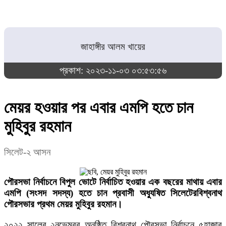
জাহাঙ্গীর আলম খায়ের
প্রকাশ: ২০২৩-১১-০৩ ০৩:৫৩:৫৬
মেয়র হওয়ার পর এবার এমপি হতে চান
মুহিবুর রহমান
সিলেট-২ আসন
পৌরসভা নির্বাচনে বিপুল ভোটে নির্বাচিত হওয়ার এক বছরের মাথায় এবার
এমপি (সংসদ সদস্য) হতে চান প্রবাসী অধ্যুষিত সিলেটেরবিশ্বনাথ
পৌরসভার প্রথম মেয়র মুহিবুর রহমান।
২০২২ সালের ২নভেম্বর অনুষ্ঠিত বিশ্বনাথ পৌরসভা নির্বাচনে ৫হাজার