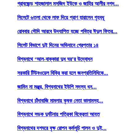
গ্রাবজেন্ড শাহজালাল মসজিদ ইউকে ও জাহির আলীর নগদ...
সিলেটে ৬তলা থেকে লাফ দিয়ে প্রাণ হারালেন গৃহবধূ
রোববার সৌদি আরবে উদযাপিত হচ্ছে পবিত্র ঈদুল ফিতর...
সিলেট বিভাগে দুই দিনের অভিযানে গ্রেপ্তার ১৪
বিশ্বনাথে ‘আল-বাক্কারা দুধ ঘর’র উদ্বোধন
সরকারি টিউবওয়েল বিক্রি করা হলে জনপ্রতিনিধিকে...
জামিন না মঞ্জুর, বিশ্বনাথের ইউপি সদস্য ধন...
বিশ্বনাথে চাঁদাবাজি মামলায় কৃষক নেতা কালামসহ...
বিশ্বনাথে সড়ক দুর্ঘটনায় পত্রিকা বিক্রেতা আহত
বিশ্বনাথের দশঘরে বৃক্ষ রোপন কর্মসূচি পালন ও দুই...