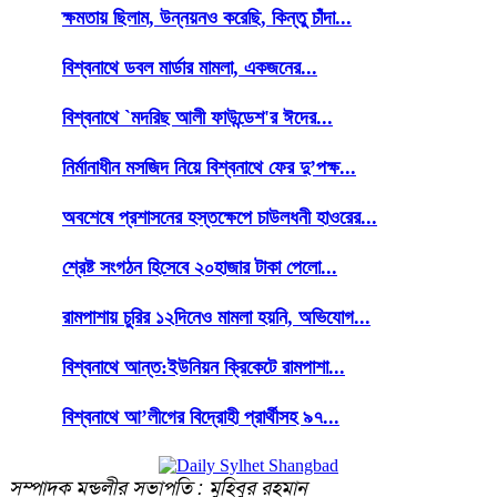
ক্ষমতায় ছিলাম, উন্নয়নও করেছি, কিন্তু চাঁদা...
বিশ্বনাথে ডবল মার্ডার মামলা, একজনের...
বিশ্বনাথে `মদরিছ আলী ফাউন্ডেশ'র ঈদের...
নির্মানাধীন মসজিদ নিয়ে বিশ্বনাথে ফের দু’পক্ষ...
অবশেষে প্রশাসনের হস্তক্ষেপে চাউলধনী হাওরের...
শ্রেষ্ট সংগঠন হিসেবে ২০হাজার টাকা পেলো...
রামপাশায় চুরির ১২দিনেও মামলা হয়নি, অভিযোগ...
বিশ্বনাথে আন্ত:ইউনিয়ন ক্রিকেটে রামপাশা...
বিশ্বনাথে আ’লীগের বিদ্রোহী প্রার্থীসহ ৯৭...
সম্পাদক মন্ডলীর সভাপতি : মুহিবুর রহমান