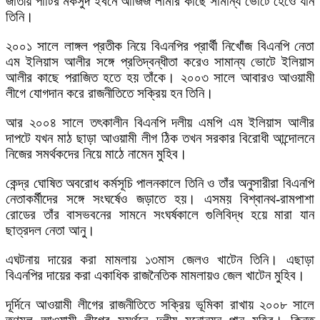
জাতীয় পার্টির মকসুদ ইবনে আজিজ লামার কাছে সামান্য ভোটে হেওে যান
তিনি।
২০০১ সালে লাঙ্গল প্রতীক নিয়ে বিএনপির প্রার্থী নিখোঁজ বিএনপি নেতা
এম ইলিয়াস আলীর সঙ্গে প্রতিদ্বন্ধীতা করেও সামান্য ভোটে ইলিয়াস
আলীর কাছে পরাজিত হতে হয় তাঁকে। ২০০৩ সালে আবারও আওয়ামী
লীগে যোগদান করে রাজনীতিতে সক্রিয় হন তিনি।
আর ২০০৪ সালে তৎকালীন বিএনপি দলীয় এমপি এম ইলিয়াস আলীর
দাপটে যখন মাঠ ছাড়া আওয়ামী লীগ ঠিক তখন সরকার বিরোধী আন্দোলনে
নিজের সমর্থকদের নিয়ে মাঠে নামেন মুহিব।
কেন্দ্র ঘোষিত অবরোধ কর্মসূচি পালনকালে তিনি ও তাঁর অনুসারীরা বিএনপি
নেতাকর্মীদের সঙ্গে সংঘর্ষেও জড়াতে হয়। এসময় বিশ্বানথ-রামপাশা
রোডের তাঁর বাসভবনের সামনে সংঘর্ষকালে গুলিবিদ্ধ হয়ে মারা যান
ছাত্রদল নেতা আনু।
এঘটনায় দায়ের করা মামলায় ১৩মাস জেলও খাটেন তিনি। এছাড়া
বিএনপির দায়ের করা একাধিক রাজনৈতিক মামলায়ও জেল খাটেন মুহিব।
দূর্দিনে আওয়ামী লীগের রাজনীতিতে সক্রিয় ভূমিকা রাখায় ২০০৮ সালে