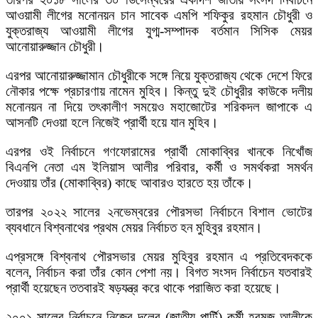
আওয়ামী লীগের মনোনয়ন চান সাবেক এমপি শফিকুর রহমান চৌধুরী ও
যুক্তরাজ্য আওয়ামী লীগের যুগ্ম-সম্পাদক বর্তমান সিসিক মেয়র
আনোয়ারুজ্জান চৌধুরী।
এরপর আনোয়ারুজ্জামান চৌধুরীকে সঙ্গে নিয়ে যুক্তরাজ্য থেকে দেশে ফিরে
নৌকার পক্ষে প্রচারণায় নামেন মুহিব। কিন্তু দুই চৌধুরীর কাউকে দলীয়
মনোনয়ন না দিয়ে তৎকালীণ সময়েও মহাজোটের শরিকদল জাপাকে এ
আসনটি দেওয়া হলে নিজেই প্রার্থী হয়ে যান মুহিব।
এরপর ওই নির্বাচনে গণফোরামের প্রার্থী মোকাব্বির খানকে নিখোঁজ
বিএনপি নেতা এম ইলিয়াস আলীর পরিবার, কর্মী ও সমর্থকরা সমর্থন
দেওয়ায় তাঁর (মোকাব্বির) কাছে আবারও হারতে হয় তাঁকে।
তারপর ২০২২ সালের ২নভেম্বরের পৌরসভা নির্বাচনে বিশাল ভোটের
ব্যবধানে বিশ্বনাথের প্রথম মেয়র নির্বাচত হন মুহিবুর রহমান।
এপ্রসঙ্গে বিশ্বনাথ পৌরসভার মেয়র মুহিবুর রহমান এ প্রতিবেদককে
বলেন, নির্বাচন করা তাঁর কোন পেশা নয়। বিগত সংসদ নির্বাচেন যতবারই
প্রার্থী হয়েছেন ততবারই ষড়যন্ত্র করে থাকে পরাজিত করা হয়েছে।
২০০১ সালের নির্বাচনে নিজের দলের (জাতীয় পার্টি) কর্মী হরমুজ আলীকে