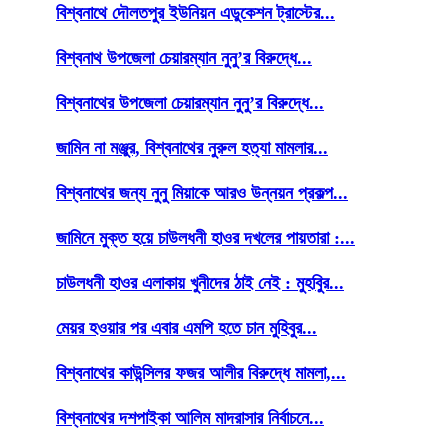
বিশ্বনাথে দৌলতপুর ইউনিয়ন এডুকেশন ট্রাস্টের...
বিশ্বনাথ উপজেলা চেয়ারম্যান নুনু’র বিরুদ্ধে...
বিশ্বনাথের উপজেলা চেয়ারম্যান নুনু’র বিরুদ্ধে...
জামিন না মঞ্জুর, বিশ্বনাথের নুরুল হত্যা মামলার...
বিশ্বনাথের জন্য নুনু মিয়াকে আরও উন্নয়ন প্রকল্প...
জামিনে মুক্ত হয়ে চাউলধনী হাওর দখলের পায়তারা :...
চাউলধনী হাওর এলাকায় খুনীদের ঠাই নেই : মুহবিুর...
মেয়র হওয়ার পর এবার এমপি হতে চান মুহিবুর...
বিশ্বনাথের কাউন্সিলর ফজর আলীর বিরুদ্ধে মামলা,...
বিশ্বনাথের দশপাইকা আলিম মাদরাসার নির্বাচনে...