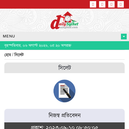
MENU
বৃহস্পতিবার, ০৬ অগাস্ট ২০২৬, ০৫:২০ অপরাহ্ন
/
হোম
সিলেট
সিলেট
নিজস্ব প্রতিবেদন
প্রকাশ: ২০২৩-০৯-১০ ০৮:৫০:০৫