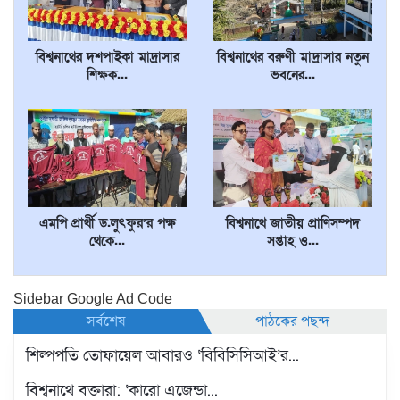
বিশ্বনাথের দশপাইকা মাদ্রাসার
বিশ্বনাথের বরুণী মাদ্রাসার নতুন
শিক্ষক...
ভবনের...
এমপি প্রার্থী ড.লুৎফুর’র পক্ষ
বিশ্বনাথে জাতীয় প্রাণিসম্পদ
থেকে...
সপ্তাহ ও...
Sidebar Google Ad Code
সর্বশেষ
পাঠকের পছন্দ
শিল্পপতি তোফায়েল আবারও ‘বিবিসিসিআই’র...
বিশ্বনাথে বক্তারা: ‘কারো এজেন্ডা...