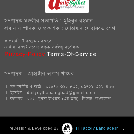
বিশ্বনাথে পলাতক থাকা যুবদল নেতা গ্রেপ্তার
বিশ্বনাথ স্পোর্টস অর্গানাইজেশন ইউকে’র আলোচনা...
সম্পাদক মন্ডলীর সভাপতি : মুহিবুর রহমান
প্রবাসী উদ্যোগে দক্ষিণ বিশ্বনাথ ফুটবল...
প্রধান সম্পাদক ও প্রকাশক : মোহাম্মদ মোহাব্বত শেখ
মালয়েশিয়াসহ তিনটি দেশ সফরে গেলেন যুক্তরাজ্য...
কপিরাইট
২০১৯ - ২০২২
ডেইলি সিলেট সংবাদ কর্তৃক সর্বস্বত্ব সংরক্ষিত।
পূজা উপলক্ষে বিশ্বনাথের মন্ডপগুলোতে মুমিন খান...
Privacy-Policy
Terms-Of-Service
জাতীয় মৎস্য সপ্তাহে বিশ্বনাথে র‌্যালী ও আলোচনা...
ব্রিটেনে বিশ্বনাথের দৌলতপুর ইউনিয়ন এডুকেশন...
সম্পাদক : জাহাঙ্গীর আলম খায়ের
যুক্তরাজ্যে দৌলতপুর ইউনিয়ন এডুকেশন ট্রাস্ট...
সম্পাদকীয় ও বার্তা : ০১৯৭২ ৩১৮ ৫৩১, ০১৭২৮ ৩২৮ ৪০৬
ইমেইল : dailysylhetsangbad@gmail.com
বিশ্বনাথে অগ্নিকান্ডে রহমান মেডিসিন সেন্টার...
কার্যালয় : ২২১, সুরমা টাওয়ার (৩য় তলা), সিলেট, বাংলাদেশ।
শিক্ষা-সামগ্রী পেল বিশ্বনাথের ২৪৬জন মাদ্রাসা...
বিশ্বনাথ উপজেলা জামায়াতের আমীর নিজাম...
reDesign & Developed By
IT Factory Bangladesh
মোহাব্বত শেখের ঈদুল আজহার শুভেচ্ছা