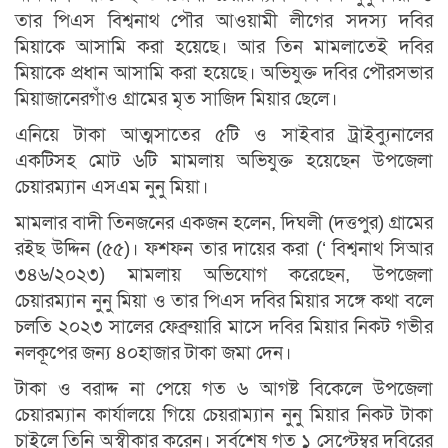
তার পিএস বিশ্বনাথ পৌর আওয়ামী লীগের সদস্য দবির
মিয়াকে আসামি করা হয়েছে। আর তিন মামলাতেই দবির
মিয়াকে প্রধান আসামি করা হয়েছে। অভিযুক্ত দবির পৌরসভার
মিয়াজানেরগাঁও গ্রামের মৃত সাজিদ মিয়ার ছেলে।
এনিয়ে টাকা আত্মসাতের ৫টি ও সাইবার ট্রাইব্যুনালের
একটিসহ মোট ৬টি মামলায় অভিযুক্ত হয়েছেন উপজেলা
চেয়ারম্যান এসএম নুনু মিয়া।
মামলার বাদী তিনজনের একজন হলেন, দিঘলী (দত্তপুর) গ্রামের
রইছ উদ্দিন (৫৫)। ফশফন তার দায়ের করা (‘ বিশ্বনাথ সিআর
৩৪৬/২০২৩) মামলায় অভিযোগ করেছেন, উপজেলা
চেয়ারম্যান নুনু মিয়া ও তার পিএস দবির মিয়ার সঙ্গে কথা বলে
চলতি ২০২৩ সালের ফেব্রুয়ারি মাসে দবির মিয়ার নিকট গভীর
নলকূপের জন্য ৪০হাজার টাকা জমা দেন।
টাকা ও বরাদ্দ না পেয়ে গত ৬ আগষ্ট বিকেলে উপজেলা
চেয়ারম্যান কার্যালয়ে গিয়ে চেয়রাম্যান নুনু মিয়ার নিকট টাকা
চাইলে তিনি অস্বীকার করেন। সর্বশেষ গত ১ সেপ্টেম্বর দবিরের