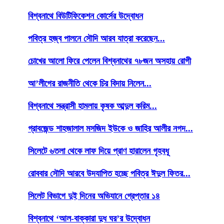
বিশ্বনাথে বিউটিফিকেশন কোর্সের উদ্বোধন
পবিত্র হজ্ব পালনে সৌদি আরব যাত্রা করেছেন...
চোখের আলো ফিরে পেলেন বিশ্বনাথের ৭৮জন অসহায় রোগী
আ’লীগের রাজনীতি থেকে চির বিদায় নিলেন...
বিশ্বনাথে সন্ত্রাসী হামলায় কৃষক আব্দুল করিম...
গ্রাবজেন্ড শাহজালাল মসজিদ ইউকে ও জাহির আলীর নগদ...
সিলেটে ৬তলা থেকে লাফ দিয়ে প্রাণ হারালেন গৃহবধূ
রোববার সৌদি আরবে উদযাপিত হচ্ছে পবিত্র ঈদুল ফিতর...
সিলেট বিভাগে দুই দিনের অভিযানে গ্রেপ্তার ১৪
বিশ্বনাথে ‘আল-বাক্কারা দুধ ঘর’র উদ্বোধন