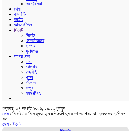
অস্ট্রেলিয়া
খেলা
রাজনীতি
জাতীয়
আন্তর্জাতিক
সিলেট
সিলেট
মৌলভীবাজার
হবিগঞ্জ
সুনামগঞ্জ
সমগ্র দেশ
ঢাকা
চট্টগ্রাম
রাজশাহী
খুলনা
বরিশাল
রংপুর
ময়মনসিংহ
শুক্রবার, ০৭ অগাস্ট ২০২৬, ০৯:০৩ পূর্বাহ্ন
হোম
/ সিলেট /
জামিনে মুক্ত হয়ে চাউলধনী হাওর দখলের পায়তারা : কৃষকদের প্রতিবাদ
সভা
হোম
/
সিলেট