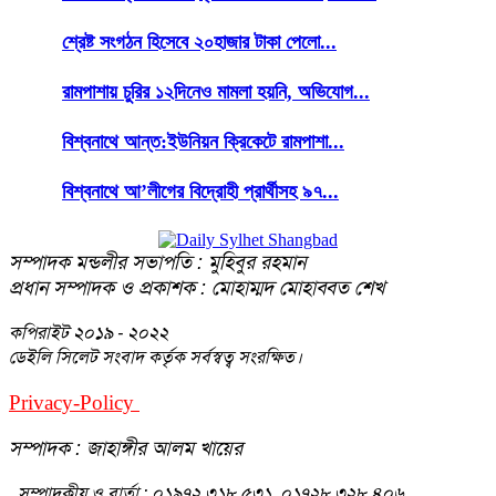
শ্রেষ্ট সংগঠন হিসেবে ২০হাজার টাকা পেলো...
রামপাশায় চুরির ১২দিনেও মামলা হয়নি, অভিযোগ...
বিশ্বনাথে আন্ত:ইউনিয়ন ক্রিকেটে রামপাশা...
বিশ্বনাথে আ’লীগের বিদ্রোহী প্রার্থীসহ ৯৭...
সম্পাদক মন্ডলীর সভাপতি : মুহিবুর রহমান
প্রধান সম্পাদক ও প্রকাশক : মোহাম্মদ মোহাব্বত শেখ
কপিরাইট
২০১৯ - ২০২২
ডেইলি সিলেট সংবাদ কর্তৃক সর্বস্বত্ব সংরক্ষিত।
Privacy-Policy
Terms-Of-Service
সম্পাদক : জাহাঙ্গীর আলম খায়ের
সম্পাদকীয় ও বার্তা : ০১৯৭২ ৩১৮ ৫৩১, ০১৭২৮ ৩২৮ ৪০৬