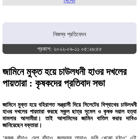
সিলেট
নিজস্ব প্রতিবেদন
প্রকাশ: ২০২২-০৯-১১ ০৫:২৬:৫৫
জামিনে মুক্ত হয়ে চাউলধনী হাওর দখলের
পায়তারা : কৃষকদের প্রতিবাদ সভা
জামিনে মুক্ত হয়ে বহিরাগত সন্ত্রাসী দিয়ে সিলেটের বিশ্বাথের চাউলধনী
হাওর দখলের পায়তারা করছে স্কুল ছাত্র সুমেল ও কৃষক দয়াল হত্যা
মামলার আসামীরা। তাই আসামিদের জামিন বাতিল করার দাবিও
জানিয়েছেন বক্তারা।
‘কৃষক বাঁচাও, দেশ বাঁচাও, জলদস্যু তাড়াও, ভূমি খেকো হঠাও’ এই