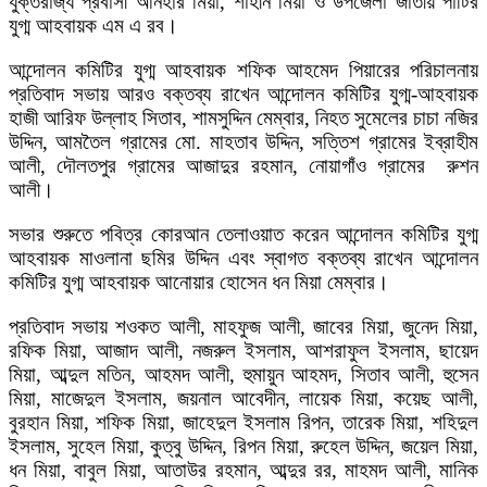
যুক্তরাজ্য প্রবাসী আনহার মিয়া, শাহীন মিয়া ও উপজেলা জাতীয় পার্টির
যুগ্ম আহবায়ক এম এ রব।
আন্দোলন কমিটির যুগ্ম আহবায়ক শফিক আহমেদ পিয়ারের পরিচালনায়
প্রতিবাদ সভায় আরও বক্তব্য রাখেন আন্দোলন কমিটির যুগ্ম-আহবায়ক
হাজী আরিফ উল্লাহ সিতাব, শামসুদ্দিন মেম্বার, নিহত সুমেলের চাচা নজির
উদ্দিন, আমতৈল গ্রামের মো. মাহতাব উদ্দিন, সত্তিশ গ্রামের ইব্রাহীম
আলী, দৌলতপুর গ্রামের আজাদুর রহমান, নোয়াগাঁও গ্রামের রুশন
আলী।
সভার শুরুতে পবিত্র কোরআন তেলাওয়াত করেন আন্দোলন কমিটির যুগ্ম
আহবায়ক মাওলানা ছমির উদ্দিন এবং স্বাগত বক্তব্য রাখেন আন্দোলন
কমিটির যুগ্ম আহবায়ক আনোয়ার হোসেন ধন মিয়া মেম্বার।
প্রতিবাদ সভায় শওকত আলী, মাহফুজ আলী, জাবের মিয়া, জুনেদ মিয়া,
রফিক মিয়া, আজাদ আলী, নজরুল ইসলাম, আশরাফুল ইসলাম, ছায়েদ
মিয়া, আব্দুল মতিন, আহমদ আলী, হুমায়ুন আহমদ, সিতাব আলী, হুসেন
মিয়া, মাজেদুল ইসলাম, জয়নাল আবেদীন, লায়েক মিয়া, কয়েছ আলী,
বুরহান মিয়া, শফিক মিয়া, জাহেদুল ইসলাম রিপন, তারেক মিয়া, শহিদুল
ইসলাম, সুহেল মিয়া, কুত্বু উদ্দিন, রিপন মিয়া, রুহেল উদ্দিন, জয়েল মিয়া,
ধন মিয়া, বাবুল মিয়া, আতাউর রহমান, আব্দুর রর, মাহমদ আলী, মানিক