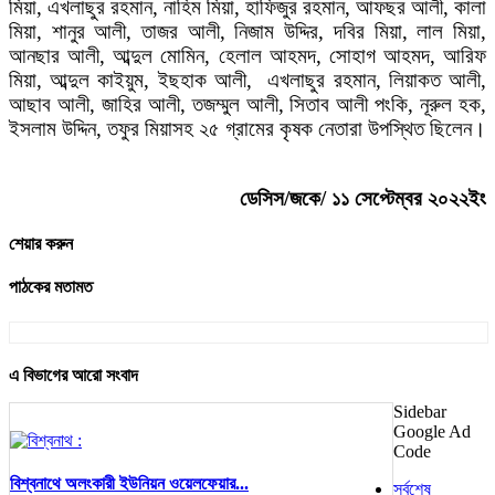
মিয়া, এখলাছুর রহমান, নাহিম মিয়া, হাফিজুর রহমান, আফছর আলী, কালা
মিয়া, শানুর আলী, তাজর আলী, নিজাম উদ্দির, দবির মিয়া, লাল মিয়া,
আনছার আলী, আব্দুল মোমিন, হেলাল আহমদ, সোহাগ আহমদ, আরিফ
মিয়া, আব্দুল কাইয়ুম, ইছহাক আলী, এখলাছুর রহমান, লিয়াকত আলী,
আছাব আলী, জাহির আলী, তজম্মুল আলী, সিতাব আলী পংকি, নূরুল হক,
ইসলাম উদ্দিন, তফুর মিয়াসহ ২৫ গ্রামের কৃষক নেতারা উপস্থিত ছিলেন।
ডেসিস/জকে/ ১১ সেপ্টেম্বর ২০২২ইং
শেয়ার করুন
পাঠকের মতামত
এ বিভাগের আরো সংবাদ
Sidebar
Google Ad
Code
বিশ্বনাথে অলংকারী ইউনিয়ন ওয়েলফেয়ার...
সর্বশেষ