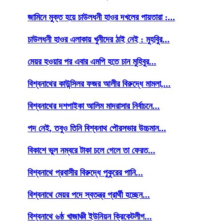
জামিনে মুক্ত হয়ে চাউলধনী হাওর দখলের পায়তারা :...
চাউলধনী হাওর এলাকায় খুনীদের ঠাই নেই : মুহবিুর...
মেয়র হওয়ার পর এবার এমপি হতে চান মুহিবুর...
বিশ্বনাথের কাউন্সিলর ফজর আলীর বিরুদ্ধে মামলা,...
বিশ্বনাথের দশপাইকা আলিম মাদরাসার নির্বাচনে...
পদ নেই, তবুও তিনি বিশ্বনাথ পৌরসভার উচ্চমান...
বিকাশে ভুল নম্বরে টাকা চলে গেলে তা ফেরত...
বিশ্বনাথে প্রবাসীর বিরুদ্ধে পুকুরের পানি...
বিশ্বনাথে মেয়র পদে স্বতন্ত্র প্রার্থী হচ্ছেন...
বিশ্বনাথে ৬ষ্ঠ খাজাঞ্চী ইউনিয়ন ক্রিকেটলীগ...