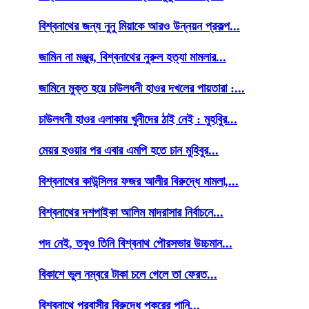
বিশ্বনাথের জন্য নুনু মিয়াকে আরও উন্নয়ন প্রকল্প...
জামিন না মঞ্জুর, বিশ্বনাথের নুরুল হত্যা মামলার...
জামিনে মুক্ত হয়ে চাউলধনী হাওর দখলের পায়তারা :...
চাউলধনী হাওর এলাকায় খুনীদের ঠাই নেই : মুহবিুর...
মেয়র হওয়ার পর এবার এমপি হতে চান মুহিবুর...
বিশ্বনাথের কাউন্সিলর ফজর আলীর বিরুদ্ধে মামলা,...
বিশ্বনাথের দশপাইকা আলিম মাদরাসার নির্বাচনে...
পদ নেই, তবুও তিনি বিশ্বনাথ পৌরসভার উচ্চমান...
বিকাশে ভুল নম্বরে টাকা চলে গেলে তা ফেরত...
বিশ্বনাথে প্রবাসীর বিরুদ্ধে পুকুরের পানি...