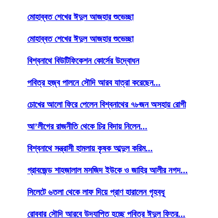
মোহাব্বত শেখের ঈদুল আজহার শুভেচ্ছা
মোহাব্বত শেখের ঈদুল আজহার শুভেচ্ছা
বিশ্বনাথে বিউটিফিকেশন কোর্সের উদ্বোধন
পবিত্র হজ্ব পালনে সৌদি আরব যাত্রা করেছেন...
চোখের আলো ফিরে পেলেন বিশ্বনাথের ৭৮জন অসহায় রোগী
আ’লীগের রাজনীতি থেকে চির বিদায় নিলেন...
বিশ্বনাথে সন্ত্রাসী হামলায় কৃষক আব্দুল করিম...
গ্রাবজেন্ড শাহজালাল মসজিদ ইউকে ও জাহির আলীর নগদ...
সিলেটে ৬তলা থেকে লাফ দিয়ে প্রাণ হারালেন গৃহবধূ
রোববার সৌদি আরবে উদযাপিত হচ্ছে পবিত্র ঈদুল ফিতর...