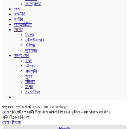
অস্ট্রেলিয়া
খেলা
রাজনীতি
জাতীয়
আন্তর্জাতিক
সিলেট
সিলেট
মৌলভীবাজার
হবিগঞ্জ
সুনামগঞ্জ
সমগ্র দেশ
ঢাকা
চট্টগ্রাম
রাজশাহী
খুলনা
বরিশাল
রংপুর
ময়মনসিংহ
শুক্রবার, ০৭ অগাস্ট ২০২৬, ০৪:৫৬ অপরাহ্ন
হোম
/ সিলেট /
প্রবাসী উদ্যোগে দক্ষিণ বিশ্বনাথ ফুটবল একাডেমিতে জার্সি ও
বাইসাইকেল বিতরণ
হোম
/
সিলেট