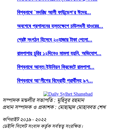
বিশ্বনাথে `মদরিছ আলী ফাউন্ডেশ'র ঈদের...
অবশেষে প্রশাসনের হস্তক্ষেপে চাউলধনী হাওরের...
শ্রেষ্ট সংগঠন হিসেবে ২০হাজার টাকা পেলো...
রামপাশায় চুরির ১২দিনেও মামলা হয়নি, অভিযোগ...
বিশ্বনাথে আন্ত:ইউনিয়ন ক্রিকেটে রামপাশা...
বিশ্বনাথে আ’লীগের বিদ্রোহী প্রার্থীসহ ৯৭...
সম্পাদক মন্ডলীর সভাপতি : মুহিবুর রহমান
প্রধান সম্পাদক ও প্রকাশক : মোহাম্মদ মোহাব্বত শেখ
কপিরাইট
২০১৯ - ২০২২
ডেইলি সিলেট সংবাদ কর্তৃক সর্বস্বত্ব সংরক্ষিত।