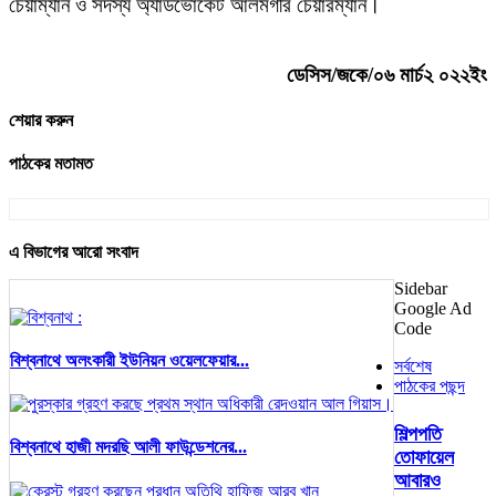
চেয়াম্যান ও সদস্য অ্যাডভোকেট আলমগীর চেয়ারম্যান।
ডেসিস/জকে/০৬ মার্চ২ ০২২ইং
শেয়ার করুন
পাঠকের মতামত
এ বিভাগের আরো সংবাদ
Sidebar
Google Ad
Code
বিশ্বনাথে অলংকারী ইউনিয়ন ওয়েলফেয়ার...
সর্বশেষ
পাঠকের পছন্দ
শিল্পপতি
বিশ্বনাথে হাজী মদরছি আলী ফাউন্ডেশনের...
তোফায়েল
আবারও