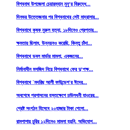
বিশ্বনাথ উপজেলা চেয়ারম্যান নুনু’র বিরুদ্ধে...
দিনভর উত্তেজনার পর বিশ্বনাথের সেই মাদ্রাসার...
বিশ্বনাথে কৃষক নুরুল হত্যা, ১৮দিনেও গ্রেপ্তার...
ক্ষমতায় ছিলাম, উন্নয়নও করেছি, কিন্তু চাঁদা...
বিশ্বনাথে ডবল মার্ডার মামলা, একজনের...
নির্মানাধীন মসজিদ নিয়ে বিশ্বনাথে ফের দু’পক্ষ...
বিশ্বনাথে `মদরিছ আলী ফাউন্ডেশ'র ঈদের...
অবশেষে প্রশাসনের হস্তক্ষেপে চাউলধনী হাওরের...
শ্রেষ্ট সংগঠন হিসেবে ২০হাজার টাকা পেলো...
রামপাশায় চুরির ১২দিনেও মামলা হয়নি, অভিযোগ...