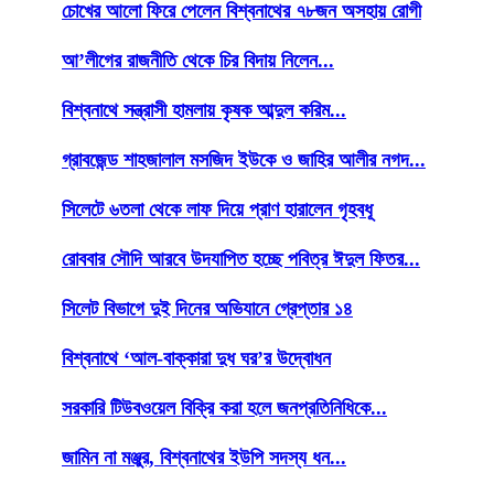
চোখের আলো ফিরে পেলেন বিশ্বনাথের ৭৮জন অসহায় রোগী
আ’লীগের রাজনীতি থেকে চির বিদায় নিলেন...
বিশ্বনাথে সন্ত্রাসী হামলায় কৃষক আব্দুল করিম...
গ্রাবজেন্ড শাহজালাল মসজিদ ইউকে ও জাহির আলীর নগদ...
সিলেটে ৬তলা থেকে লাফ দিয়ে প্রাণ হারালেন গৃহবধূ
রোববার সৌদি আরবে উদযাপিত হচ্ছে পবিত্র ঈদুল ফিতর...
সিলেট বিভাগে দুই দিনের অভিযানে গ্রেপ্তার ১৪
বিশ্বনাথে ‘আল-বাক্কারা দুধ ঘর’র উদ্বোধন
সরকারি টিউবওয়েল বিক্রি করা হলে জনপ্রতিনিধিকে...
জামিন না মঞ্জুর, বিশ্বনাথের ইউপি সদস্য ধন...