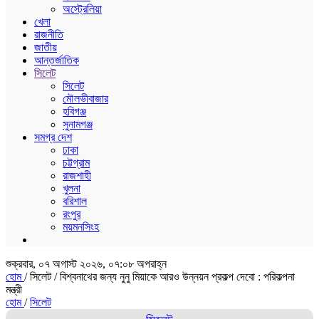
অস্ট্রেলিয়া
খেলা
রাজনীতি
জাতীয়
আন্তর্জাতিক
সিলেট
সিলেট
মৌলভীবাজার
হবিগঞ্জ
সুনামগঞ্জ
সমগ্র দেশ
ঢাকা
চট্টগ্রাম
রাজশাহী
খুলনা
বরিশাল
রংপুর
ময়মনসিংহ
শুক্রবার, ০৭ অগাস্ট ২০২৬, ০৭:০৮ অপরাহ্ন
হোম
/ সিলেট /
বিশ্বনাথের জন্য নুনু মিয়াকে আরও উন্নয়ন প্রকল্প দেবো : পরিকল্পনা
মন্ত্রী
হোম
/
সিলেট