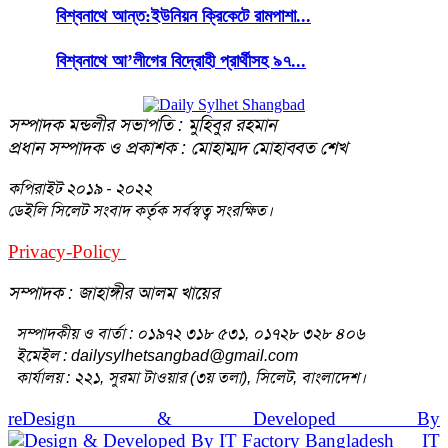
বিশ্বনাথে আন্ত:ইউনিয়ন ক্রিকেটে রামপাশা...
বিশ্বনাথে আ’লীগের বিদ্রোহী প্রার্থীসহ ৯৭...
সম্পাদক মন্ডলীর সভাপতি : মুহিবুর রহমান
প্রধান সম্পাদক ও প্রকাশক : মোহাম্মদ মোহাব্বত শেখ
কপিরাইট
২০১৯ - ২০২২
ডেইলি সিলেট সংবাদ কর্তৃক সর্বস্বত্ব সংরক্ষিত।
Privacy-Policy
Terms-Of-Service
সম্পাদক : জাহাঙ্গীর আলম খায়ের
সম্পাদকীয় ও বার্তা : ০১৯৭২ ৩১৮ ৫৩১, ০১৭২৮ ৩২৮ ৪০৬
ইমেইল : dailysylhetsangbad@gmail.com
কার্যালয় : ২২১, সুরমা টাওয়ার (৩য় তলা), সিলেট, বাংলাদেশ।
reDesign & Developed By
IT