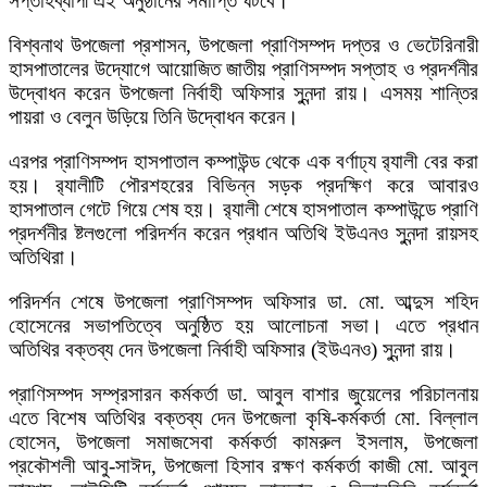
সপ্তাহব্যাপী এই অনুষ্ঠানের সমাপ্তি ঘটবে।
বিশ্বনাথ উপজেলা প্রশাসন, উপজেলা প্রাণিসম্পদ দপ্তর ও ভেটেরিনারী
হাসপাতালের উদ্যোগে আয়োজিত জাতীয় প্রাণিসম্পদ সপ্তাহ ও প্রদর্শনীর
উদ্বোধন করেন উপজেলা নির্বাহী অফিসার সুনন্দা রায়। এসময় শান্তির
পায়রা ও বেলুন উড়িয়ে তিনি উদ্বোধন করেন।
এরপর প্রাণিসম্পদ হাসপাতাল কম্পাউন্ড থেকে এক বর্ণাঢ্য র‌্যালী বের করা
হয়। র‌্যালীটি পৌরশহরের বিভিন্ন সড়ক প্রদক্ষিণ করে আবারও
হাসপাতাল গেটে গিয়ে শেষ হয়। র‌্যালী শেষে হাসপাতাল কম্পাউন্ডে প্রাণি
প্রদর্শনীর ষ্টলগুলো পরিদর্শন করেন প্রধান অতিথি ইউএনও সুনন্দা রায়সহ
অতিথিরা।
পরিদর্শন শেষে উপজেলা প্রাণিসম্পদ অফিসার ডা. মো. আব্দুস শহিদ
হোসেনের সভাপতিত্বে অনুষ্ঠিত হয় আলোচনা সভা। এতে প্রধান
অতিথির বক্তব্য দেন উপজেলা নির্বাহী অফিসার (ইউএনও) সুনন্দা রায়।
প্রাণিসম্পদ সম্প্রসারন কর্মকর্তা ডা. আবুল বাশার জুয়েলের পরিচালনায়
এতে বিশেষ অতিথির বক্তব্য দেন উপজেলা কৃষি-কর্মকর্তা মো. বিল্লাল
হোসেন, উপজেলা সমাজসেবা কর্মকর্তা কামরুল ইসলাম, উপজেলা
প্রকৌশলী আবু-সাঈদ, উপজেলা হিসাব রক্ষণ কর্মকর্তা কাজী মো. আবুল