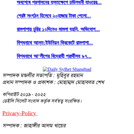
অবশেষে প্রশাসনের হস্তক্ষেপে চাউলধনী হাওরের...
শ্রেষ্ট সংগঠন হিসেবে ২০হাজার টাকা পেলো...
রামপাশায় চুরির ১২দিনেও মামলা হয়নি, অভিযোগ...
বিশ্বনাথে আন্ত:ইউনিয়ন ক্রিকেটে রামপাশা...
বিশ্বনাথে আ’লীগের বিদ্রোহী প্রার্থীসহ ৯৭...
সম্পাদক মন্ডলীর সভাপতি : মুহিবুর রহমান
প্রধান সম্পাদক ও প্রকাশক : মোহাম্মদ মোহাব্বত শেখ
কপিরাইট
২০১৯ - ২০২২
ডেইলি সিলেট সংবাদ কর্তৃক সর্বস্বত্ব সংরক্ষিত।
Privacy-Policy
Terms-Of-Service
সম্পাদক : জাহাঙ্গীর আলম খায়ের