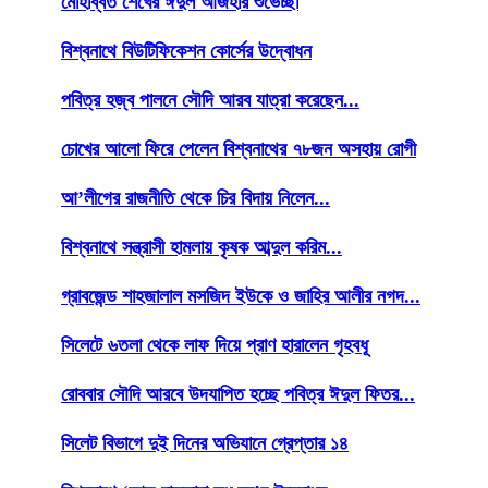
মোহাব্বত শেখের ঈদুল আজহার শুভেচ্ছা
বিশ্বনাথে বিউটিফিকেশন কোর্সের উদ্বোধন
পবিত্র হজ্ব পালনে সৌদি আরব যাত্রা করেছেন...
চোখের আলো ফিরে পেলেন বিশ্বনাথের ৭৮জন অসহায় রোগী
আ’লীগের রাজনীতি থেকে চির বিদায় নিলেন...
বিশ্বনাথে সন্ত্রাসী হামলায় কৃষক আব্দুল করিম...
গ্রাবজেন্ড শাহজালাল মসজিদ ইউকে ও জাহির আলীর নগদ...
সিলেটে ৬তলা থেকে লাফ দিয়ে প্রাণ হারালেন গৃহবধূ
রোববার সৌদি আরবে উদযাপিত হচ্ছে পবিত্র ঈদুল ফিতর...
সিলেট বিভাগে দুই দিনের অভিযানে গ্রেপ্তার ১৪