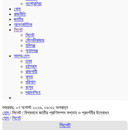
অস্ট্রেলিয়া
খেলা
রাজনীতি
জাতীয়
আন্তর্জাতিক
সিলেট
সিলেট
মৌলভীবাজার
হবিগঞ্জ
সুনামগঞ্জ
সমগ্র দেশ
ঢাকা
চট্টগ্রাম
রাজশাহী
খুলনা
বরিশাল
রংপুর
ময়মনসিংহ
শুক্রবার, ০৭ অগাস্ট ২০২৬, ০৬:৩২ অপরাহ্ন
হোম
/ সিলেট /
বিশ্বনাথে জাতীয় প্রাণিসম্পদ সপ্তাহ ও প্রদর্শনীর উদ্বোধন
হোম
/
সিলেট
সিলেট