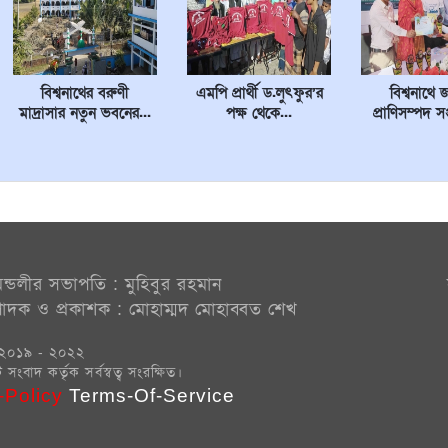
বিশ্বনাথের বরুণী
এমপি প্রার্থী ড.লুৎফুর’র
বিশ্বনাথে 
মাদ্রাসার নতুন ভবনের...
পক্ষ থেকে...
প্রাণিসম্পদ সপ
ন্ডলীর সভাপতি : মুহিবুর রহমান
্পাদক ও প্রকাশক : মোহাম্মদ মোহাব্বত শেখ
২০১৯ - ২০২২
সংবাদ কর্তৃক সর্বস্বত্ব সংরক্ষিত।
-Policy
Terms-Of-Service