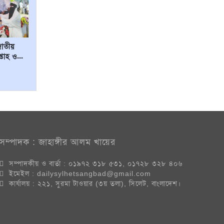
জাতীয়
্তাহ ও...
সম্পাদক : জাহাঙ্গীর আলম খায়ের
সম্পাদকীয় ও বার্তা : ০১৯৭২ ৩১৮ ৫৩১, ০১৭২৮ ৩২৮ ৪০৬
ইমেইল : dailysylhetsangbad@gmail.com
কার্যালয় : ২২১, সুরমা টাওয়ার (৩য় তলা), সিলেট, বাংলাদেশ।