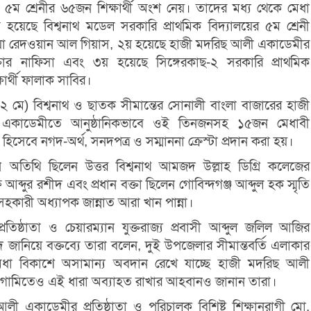
 ৫ম শ্রেনীর ৬৫জন শিক্ষার্থী অংশ নেয়। তাদের মধ্য থেকে মেধা
 হয়েছে বিশ্বনাথ মডেল সরকারি প্রাথমিক বিদ্যালয়ের ৫ম শ্রেনী
য়া রেদওয়ান আল গিয়াস, ২য় হয়েছে হাজী মদরিছ আলী একাডেমীর
তার নাফিসা এবং ৩য় হয়েছে সিঙ্গেরকাছ-২ সরকারি প্রাথমিক
্ষার্থী ফালাক সাবির।
১২ মে) বিশ্বনাথ ও ছাতক সীমান্তের সোনালী বাংলা বাজারের হাজী
একাডেমীতে আনুষ্ঠানিকভাবে ওই তিনজনসহ ১৫জন মেধাবী
ত্তি হিসেবে নগদ-অর্থ, সনদপত্র ও সম্মাননা ক্রেস্টা প্রদান করা হয়।
রধান অতিথি ছিলেন উত্তর বিশ্বনাথ আমজদ উল্লাহ ডিগ্রি কলেজের
ক্ষ আব্দুর রশীদ এবং প্রধান বক্তা ছিলেন গোবিন্দগঞ্জ আব্দুল হক স্মৃতি
সহকারী অধ্যাপক জান্নাত আরা খান পান্না।
্রতিষ্ঠাতা ও চেয়ারম্যান যুক্তরাজ্য প্রবাসী আব্দুল জলিল আজির
দ জানিয়ে বক্তব্যে তারা বলেন, দুই উপজেলার সীমান্তবর্তি এলাকার
র মেধা বিকাশে অসামান্য অবদান রেখে যাচ্ছে হাজী মদরিছ আলী
গামিতেও এই ধারা অব্যাহত রাখার আহবানও জানান তারা।
ী একাডেমীর প্রতিষ্ঠাতা ও পরিচালক বিশিষ্ট শিক্ষানুরাগী মো.