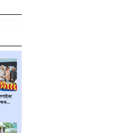
৭৮জন অসহায় রোগী
আ’লীগের রাজনীতি থেকে চির বিদায়
নিলেন...
বিশ্বনাথে সন্ত্রাসী হামলায় কৃষক আব্দুল
করিম...
গ্রাবজেন্ড শাহজালাল মসজিদ ইউকে ও
জাহির আলীর নগদ...
সিলেটে ৬তলা থেকে লাফ দিয়ে প্রাণ
হারালেন গৃহবধূ
রোববার সৌদি আরবে উদযাপিত হচ্ছে
পবিত্র ঈদুল ফিতর...
দশপাইকা
সিলেট বিভাগে দুই দিনের অভিযানে
ক্ষক...
গ্রেপ্তার ১৪