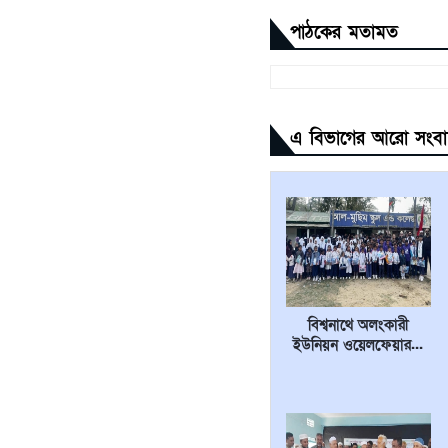
পাঠকের মতামত
এ বিভাগের আরো সংব
বিশ্বনাথে অলংকারী
ইউনিয়ন ওয়েলফেয়ার...