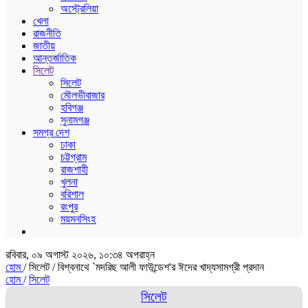
অস্ট্রেলিয়া
খেলা
রাজনীতি
জাতীয়
আন্তর্জাতিক
সিলেট
সিলেট
মৌলভীবাজার
হবিগঞ্জ
সুনামগঞ্জ
সমগ্র দেশ
ঢাকা
চট্টগ্রাম
রাজশাহী
খুলনা
বরিশাল
রংপুর
ময়মনসিংহ
রবিবার, ০৯ অগাস্ট ২০২৬, ১০:৩৪ অপরাহ্ন
হোম
/ সিলেট /
বিশ্বনাথে `মদরিছ আলী ফাউন্ডেশ'র ঈদের খাদ্যসামগ্রী প্রদান
হোম
/
সিলেট
সিলেট