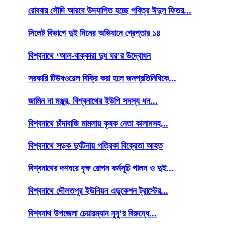
রোববার সৌদি আরবে উদযাপিত হচ্ছে পবিত্র ঈদুল ফিতর...
সিলেট বিভাগে দুই দিনের অভিযানে গ্রেপ্তার ১৪
বিশ্বনাথে ‘আল-বাক্কারা দুধ ঘর’র উদ্বোধন
সরকারি টিউবওয়েল বিক্রি করা হলে জনপ্রতিনিধিকে...
জামিন না মঞ্জুর, বিশ্বনাথের ইউপি সদস্য ধন...
বিশ্বনাথে চাঁদাবাজি মামলায় কৃষক নেতা কালামসহ...
বিশ্বনাথে সড়ক দুর্ঘটনায় পত্রিকা বিক্রেতা আহত
বিশ্বনাথের দশঘরে বৃক্ষ রোপন কর্মসূচি পালন ও দুই...
বিশ্বনাথে দৌলতপুর ইউনিয়ন এডুকেশন ট্রাস্টের...
বিশ্বনাথ উপজেলা চেয়ারম্যান নুনু’র বিরুদ্ধে...