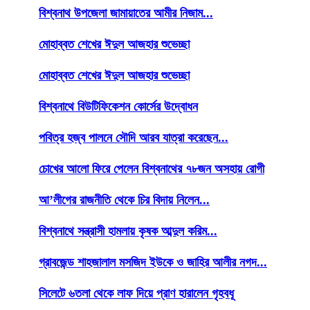
বিশ্বনাথ উপজেলা জামায়াতের আমীর নিজাম...
মোহাব্বত শেখের ঈদুল আজহার শুভেচ্ছা
মোহাব্বত শেখের ঈদুল আজহার শুভেচ্ছা
বিশ্বনাথে বিউটিফিকেশন কোর্সের উদ্বোধন
পবিত্র হজ্ব পালনে সৌদি আরব যাত্রা করেছেন...
চোখের আলো ফিরে পেলেন বিশ্বনাথের ৭৮জন অসহায় রোগী
আ’লীগের রাজনীতি থেকে চির বিদায় নিলেন...
বিশ্বনাথে সন্ত্রাসী হামলায় কৃষক আব্দুল করিম...
গ্রাবজেন্ড শাহজালাল মসজিদ ইউকে ও জাহির আলীর নগদ...
সিলেটে ৬তলা থেকে লাফ দিয়ে প্রাণ হারালেন গৃহবধূ