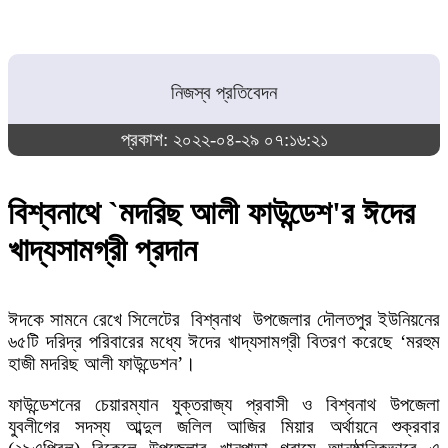
নিজস্ব প্রতিবেদন
প্রকাশ: ২০২২-০৪-২৯ ০৭:১৬:২১
বিশ্বনাথে `মদরিছ আলী ফাউন্ডেশ'র ঈদের
খাদ্যসামগ্রী প্রদান
ঈদকে সামনে রেখে সিলেটের বিশ্বনাথ উপজেলার দৌলতপুর ইউনিয়নের
৬৫টি দরিদ্র পরিবারের মধ্যে ঈদের খাদ্যসামগ্রী বিতরণ করেছে ‘মরহুম
হাজী মদরিছ আলী ফাউন্ডেশন’।
ফাউন্ডেশনের চেয়ারম্যান যুক্তরাজ্য প্রবাসী ও বিশ্বনাথ উপজেলা
যুবলীগের সদস্য আব্দুল জলিল আজির মিয়ার অর্থায়নে শুক্রবার