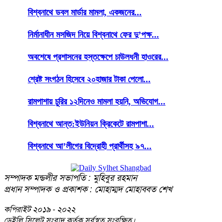
বিশ্বনাথে ডবল মার্ডার মামলা, একজনের...
নির্মানাধীন মসজিদ নিয়ে বিশ্বনাথে ফের দু’পক্ষ...
অবশেষে প্রশাসনের হস্তক্ষেপে চাউলধনী হাওরের...
শ্রেষ্ট সংগঠন হিসেবে ২০হাজার টাকা পেলো...
রামপাশায় চুরির ১২দিনেও মামলা হয়নি, অভিযোগ...
বিশ্বনাথে আন্ত:ইউনিয়ন ক্রিকেটে রামপাশা...
বিশ্বনাথে আ’লীগের বিদ্রোহী প্রার্থীসহ ৯৭...
সম্পাদক মন্ডলীর সভাপতি : মুহিবুর রহমান
প্রধান সম্পাদক ও প্রকাশক : মোহাম্মদ মোহাব্বত শেখ
কপিরাইট
২০১৯ - ২০২২
ডেইলি সিলেট সংবাদ কর্তৃক সর্বস্বত্ব সংরক্ষিত।