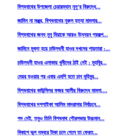
বিশ্বনাথের উপজেলা চেয়ারম্যান নুনু’র বিরুদ্ধে...
জামিন না মঞ্জুর, বিশ্বনাথের নুরুল হত্যা মামলার...
বিশ্বনাথের জন্য নুনু মিয়াকে আরও উন্নয়ন প্রকল্প...
জামিনে মুক্ত হয়ে চাউলধনী হাওর দখলের পায়তারা :...
চাউলধনী হাওর এলাকায় খুনীদের ঠাই নেই : মুহবিুর...
মেয়র হওয়ার পর এবার এমপি হতে চান মুহিবুর...
বিশ্বনাথের কাউন্সিলর ফজর আলীর বিরুদ্ধে মামলা,...
বিশ্বনাথের দশপাইকা আলিম মাদরাসার নির্বাচনে...
পদ নেই, তবুও তিনি বিশ্বনাথ পৌরসভার উচ্চমান...
বিকাশে ভুল নম্বরে টাকা চলে গেলে তা ফেরত...