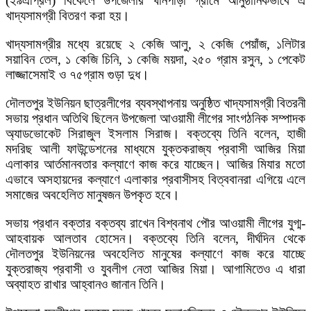
(২৯এপ্রিল) বিকেলে উপজেলার খানপাড়া গ্রামে আনুষ্ঠানিকভাবে এ
খাদ্যসামগ্রী বিতরণ করা হয়।
খাদ্যসামগ্রীর মধ্যে রয়েছে ২ কেজি আলু, ২ কেজি পেয়াঁজ, ১লিটার
সয়াবিন তেল, ১ কেজি চিনি, ১ কেজি ময়দা, ২৫০ গ্রাম রসুন, ১ পেকেট
লাজ্জাসেমাই ও ৭৫গ্রাম গুড়া দুধ।
দৌলতপুর ইউনিয়ন ছাত্রলীগের ব্যবস্থাপনায় অনুষ্ঠিত খাদ্যসামগ্রী বিতরনী
সভায় প্রধান অতিথি ছিলেন উপজেলা আওয়ামী লীগের সাংগঠনিক সম্পাদক
অ্যাডভোকেট সিরাজুল ইসলাম সিরাজ। বক্তব্যে তিনি বলেন, হাজী
মদরিছ আলী ফাউন্ডেশনের মাধ্যমে যুক্তকরাজ্য প্রবাসী আজির মিয়া
এলাকার আর্তমানবতার কল্যাণে কাজ করে যাচ্ছেন। আজির মিযার মতো
এভাবে অসহায়দের কল্যাণে এলাকার প্রবাসীসহ বিত্ববানরা এগিয়ে এলে
সমাজের অবহেলিত মানুষজন উপকৃত হবে।
সভায় প্রধান বক্তার বক্তব্য রাখেন বিশ্বনাথ পৌর আওয়ামী লীগের যুগ্ম-
আহবায়ক আলতাব হোসেন। বক্তব্যে তিনি বলেন, দীর্ঘদিন থেকে
দৌলতপুর ইউনিয়নের অবহেলিত মানুষের কল্যাণে কাজ করে যাচ্ছে
যুক্তরাজ্য প্রবাসী ও যুবলীগ নেতা আজির মিয়া। আগামিতেও এ ধারা
অব্যাহত রাখার আহ্বানও জানান তিনি।