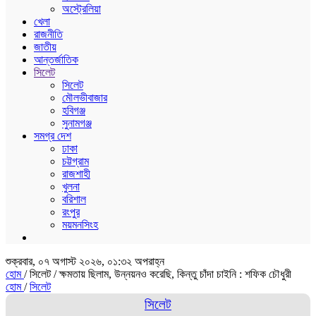
অস্ট্রেলিয়া
খেলা
রাজনীতি
জাতীয়
আন্তর্জাতিক
সিলেট
সিলেট
মৌলভীবাজার
হবিগঞ্জ
সুনামগঞ্জ
সমগ্র দেশ
ঢাকা
চট্টগ্রাম
রাজশাহী
খুলনা
বরিশাল
রংপুর
ময়মনসিংহ
শুক্রবার, ০৭ অগাস্ট ২০২৬, ০১:৩২ অপরাহ্ন
হোম
/ সিলেট /
ক্ষমতায় ছিলাম, উন্নয়নও করেছি, কিন্তু চাঁদা চাইনি : শফিক চৌধুরী
হোম
/
সিলেট
সিলেট