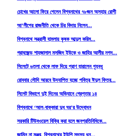
চোখের আলো ফিরে পেলেন বিশ্বনাথের ৭৮জন অসহায় রোগী
আ’লীগের রাজনীতি থেকে চির বিদায় নিলেন...
বিশ্বনাথে সন্ত্রাসী হামলায় কৃষক আব্দুল করিম...
গ্রাবজেন্ড শাহজালাল মসজিদ ইউকে ও জাহির আলীর নগদ...
সিলেটে ৬তলা থেকে লাফ দিয়ে প্রাণ হারালেন গৃহবধূ
রোববার সৌদি আরবে উদযাপিত হচ্ছে পবিত্র ঈদুল ফিতর...
সিলেট বিভাগে দুই দিনের অভিযানে গ্রেপ্তার ১৪
বিশ্বনাথে ‘আল-বাক্কারা দুধ ঘর’র উদ্বোধন
সরকারি টিউবওয়েল বিক্রি করা হলে জনপ্রতিনিধিকে...
জামিন না মঞ্জুর, বিশ্বনাথের ইউপি সদস্য ধন...