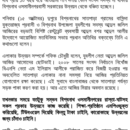
দীর্ঘ প্রায় ১০ বছর ধরে আওয়ামী লীগ দলীয় কোন সংসদ সদস্য না থাকায়
বিশ্বনাথ ওসমানীনগরবাসী সরকারের উন্নয়ন থেকে বঞ্চিত হচ্ছেন।
শনিবার (১৫ অক্টোবর) দুপুরে বিশ্বনাথের সাতপাড়া গ্রামের বাসিন্দা
যুক্তরাজ্য প্রবাসী ও বিশ্বনাথ উপজেলা যুবলীগের সদস্য আব্দুল জলিল
আজিরের বড়ভাই বিশিষ্ট রেস্টুরেন্ট ব্যবসায়ী আব্দুল বশর আব্দুল আলীর
উদ্যোগে আয়োজিত মতবিনিময় সভায় প্রধান অতিথির বক্তব্যে তিনি এ
কথাগুলো বলেন।
এলাকার উন্নয়ন সম্পর্কে শফিক চৌধুরী বলেন, যুবলীগ নেতা আব্দুল জলিল
আজির আমোদের ছোটভাই। ২০০৮ সালের সংসদ নির্বাচনে নিখোঁজ
বিএনপি নেতা এম ইলিয়াস আলীকে পরাজিত করে বিজয়ী হওয়ার পর
অবহেলিত সাতপাড়া এলাকার নানা সমস্যা নিয়ে আজির প্রতিনিয়ত
যোগাযোগ রক্ষা করেছে। এই সুবাদে বাংলাবাজর থেকে সাতপাড়া পর্যন্ত
সড়ক পাকা করণ করা হয়। আর এতে আজির মিয়ার অবদান রয়েছে।
তখনকার সময়ে যতটুকু সম্ভব বিশ্বনাথ ওসমানীনগরের রাস্তা-ঘাটসহ
সকল প্রকার উন্নয়নে কাজ করেছি। শিক্ষা-প্রতিষ্ঠান এমপিওভুক্ত
করিয়েছি, টিউবওয়েল দিয়েছি কিন্তু টাকা চাইনি, কারোকাছে উন্নয়নের
জন্য চাঁদাও চাইনি।