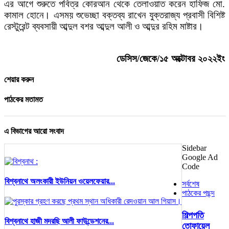
এর আগে শুরুতে পবিত্র কোরআন থেকে তেলাওয়াত করেন হাফিজ মো.
কামাল হোনে। এসময় শুভেচ্ছা বক্তব্য রাখেন যুক্তরাজ্য প্রবাসী বিশিষ্ট
রেস্টুরেন্ট ব্যবসায়ী আব্দুল বশর আব্দুল আলী ও আব্দুর রহিম মাষ্টার।
ডেসিস/জেকে/১৫ অক্টোবর ২০২২ইং
শেয়ার করুন
পাঠকের মতামত
এ বিভাগের আরো সংবাদ
Sidebar
Google Ad
Code
বিশ্বনাথে অলংকারী ইউনিয়ন ওয়েলফেয়ার...
সর্বশেষ
পাঠকের পছন্দ
শিল্পপতি
বিশ্বনাথে হাজী মদরছি আলী ফাউন্ডেশনের...
তোফায়েল