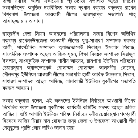
হাজী মদরিছ আলী একাডেমীর প্রতিষ্ঠাতা সভাপতি আব্দুর রশীদের
সভাপতিত্বে অনুষ্ঠিত মতবিনিময় সভায় প্রধান বক্তার বক্তব্য রাখেন
বিশ্বনাথ উপজেলা আওয়ামী লীগের ভারপ্রাপ্ত সভাপতি শাহ্
আসাদুজ্জামান আসাদ।
ছাত্রলীগ নেতা মিয়াদ আহমদের পরিচালনায় সভায় বিশেষ অতিথির
বক্তব্য রাখেননউপজেলা আওয়ামী লীগের যুগ্ম-সাধারণ সম্পাদক মকদ্দছ
আলী, সাংগঠনিক সম্পাদক অ্যাডভোকেট সিরাজুল ইসলাম সিরাজ,
সাংগঠনিক সম্পাদক আব্দুল আজিক সুমন, শিক্ষা বিষয়ক সম্পাদক সিরাজুল
ইসলাম, সাংস্কৃতিক সম্পাদক শামীম আহমদ, রামপাশা ইউনিয়ন পরিষদের
চেয়ারম্যান অ্যাডভোকেট মোহাম্মদ মোহাম্মদ আলমগীর হোসেন,
দৌলতপুর ইউনিয়ন আওয়মী লীগের সভাপতি হাজী আরিফ উল্ললাহ সিতাব,
সাধারণ সম্পাদক আব্দুল আজিজ, লামাকাজী ইউনিয়ন যুবলীগের সভাপতি
ফয়ছল আহমদ।
সভায় বক্তারা বলেন, এই জনপদের ইউনিয়ন নির্বাচনে আওয়ামী লীগের
নিবেদিত প্রাণ উপজেলা যুবলীগের কার্যকরী কমিটির সদস্য আব্দুল জলিল
আজির। তাই আগামি ইউনিয়ন পরিষদ নির্বাচনে দলীয় চেয়ারম্যান পদপ্রার্থী
হিসেবে আজির মিয়ার নাম ঘোষণার জন্য জেলা ও উপজেলা আওয়ামী লীগ
নেতৃবৃন্দের প্রতি জোর দাবিও জানান তারা।