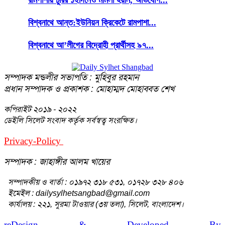
বিশ্বনাথে আন্ত:ইউনিয়ন ক্রিকেটে রামপাশা...
বিশ্বনাথে আ’লীগের বিদ্রোহী প্রার্থীসহ ৯৭...
সম্পাদক মন্ডলীর সভাপতি : মুহিবুর রহমান
প্রধান সম্পাদক ও প্রকাশক : মোহাম্মদ মোহাব্বত শেখ
কপিরাইট
২০১৯ - ২০২২
ডেইলি সিলেট সংবাদ কর্তৃক সর্বস্বত্ব সংরক্ষিত।
Privacy-Policy
Terms-Of-Service
সম্পাদক : জাহাঙ্গীর আলম খায়ের
সম্পাদকীয় ও বার্তা : ০১৯৭২ ৩১৮ ৫৩১, ০১৭২৮ ৩২৮ ৪০৬
ইমেইল : dailysylhetsangbad@gmail.com
কার্যালয় : ২২১, সুরমা টাওয়ার (৩য় তলা), সিলেট, বাংলাদেশ।
reDesign & Developed By