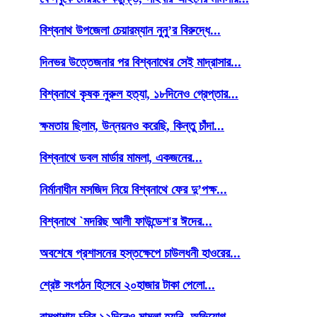
বিশ্বনাথ উপজেলা চেয়ারম্যান নুনু’র বিরুদ্ধে...
দিনভর উত্তেজনার পর বিশ্বনাথের সেই মাদ্রাসার...
বিশ্বনাথে কৃষক নুরুল হত্যা, ১৮দিনেও গ্রেপ্তার...
ক্ষমতায় ছিলাম, উন্নয়নও করেছি, কিন্তু চাঁদা...
বিশ্বনাথে ডবল মার্ডার মামলা, একজনের...
নির্মানাধীন মসজিদ নিয়ে বিশ্বনাথে ফের দু’পক্ষ...
বিশ্বনাথে `মদরিছ আলী ফাউন্ডেশ'র ঈদের...
অবশেষে প্রশাসনের হস্তক্ষেপে চাউলধনী হাওরের...
শ্রেষ্ট সংগঠন হিসেবে ২০হাজার টাকা পেলো...
রামপাশায় চুরির ১২দিনেও মামলা হয়নি, অভিযোগ...