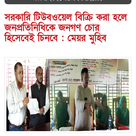
সরকারি টিউবওয়েল বিক্রি করা হলে
জনপ্রতিনিধিকে জনগণ চোর
হিসেবেই চিনবে : মেয়র মুহিব