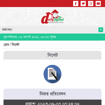
MENU
বৃহস্পতিবার, ০৬ অগাস্ট ২০২৬, ০৯:৫২ পূর্বাহ্ন
/
হোম
সিলেট
সিলেট
নিজস্ব প্রতিবেদন
প্রকাশ: ২০২৩-০৯-০৭ ০৭:২৪:০৮