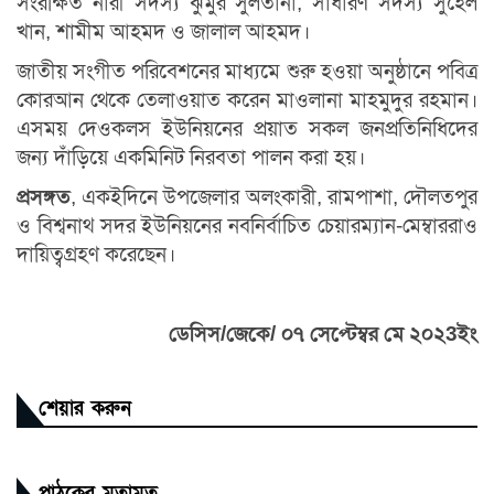
সংরক্ষিত নারী সদস্য ঝুমুর সুলতানা, সাধারণ সদস্য সুহেল
খান, শামীম আহমদ ও জালাল আহমদ।
জাতীয় সংগীত পরিবেশনের মাধ্যমে শুরু হওয়া অনুষ্ঠানে পবিত্র
কোরআন থেকে তেলাওয়াত করেন মাওলানা মাহমুদুর রহমান।
এসময় দেওকলস ইউনিয়নের প্রয়াত সকল জনপ্রতিনিধিদের
জন্য দাঁড়িয়ে একমিনিট নিরবতা পালন করা হয়।
প্রসঙ্গত
, একইদিনে উপজেলার অলংকারী, রামপাশা, দৌলতপুর
ও বিশ্বনাথ সদর ইউনিয়নের নবনির্বাচিত চেয়ারম্যান-মেম্বাররাও
দায়িত্বগ্রহণ করেছেন।
ডেসিস/জেকে/ ০৭ সেপ্টেম্বর মে ২০২3ইং
শেয়ার করুন
পাঠকের মতামত