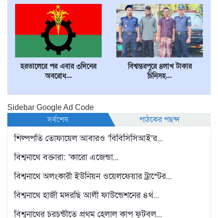
হরতালেরে পর এবার ৩দিনের
বিশ্বম্ভরপুরে ৪লাখ টাকার
অবরোধ...
চিনিসহ...
Sidebar Google Ad Code
সর্বশেষ
পাঠকের পছন্দ
শিল্পপতি তোফায়েল আবারও ‘বিবিসিসিআই’র...
বিশ্বনাথে বক্তারা: ‘কারো এজেন্ডা...
বিশ্বনাথে অলংকারী ইউনিয়ন ওয়েলফেয়ার ট্রাস্টের...
বিশ্বনাথে হাজী মদরছি আলী ফাউন্ডেশনের ৪র্থ...
বিশ্বনাথের চরচন্ডীতে প্রথম হেলাল কাপ ফুটবল...