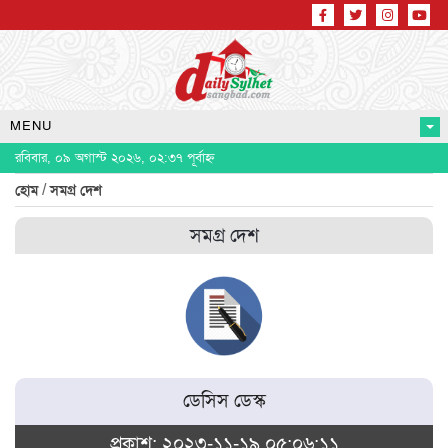
MENU
রবিবার, ০৯ অগাস্ট ২০২৬, ০২:৩৭ পূর্বাহ্ন
/
হোম
সমগ্র দেশ
সমগ্র দেশ
ডেসিস ডেস্ক
প্রকাশ: ২০২৩-১১-১৯ ০৫:০৬:১১